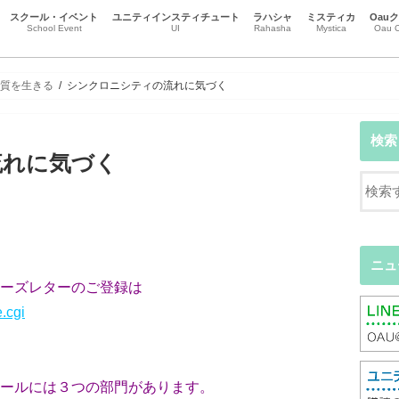
スクール・イベント
ユニティインスティチュート
ラハシャ
ミスティカ
Oau
School Event
UI
Rahasha
Mystica
Oau C
スクール
イベント
チャクラとオーラ
本質を生きる
ハート瞑想
瞑想・マインドフルネス
リーラ・プラサード・アルヴィナ
黒田コマラ
市場義人（トーショー ）
辻本恒（ヴィジェイ）
尾崎智子（ブーティ）
受講生エッセイ
江谷信壽(Gatasansa)
ニュース
事務局のお知らせ
意識の地図
直観カウンセリング
ハートからのカウンセリング
Oa
Oa
Oa
本質を生きる
シンクロニシティの流れに気づく
検索
流れに気づく
ニュ
ーズレターのご登録は
e.cgi
ールには３つの部門があります。