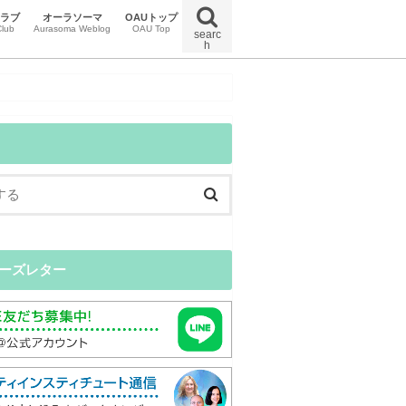
クラブ
オーラソーマ
OAUトップ
lub
Aurasoma Weblog
OAU Top
searc
h
uマガジン
uイベント
uクラブニュース
特定商取引法に関する法律に基づく表示
オンラインスクール受講規約
プライバシーポリシー
ーズレター