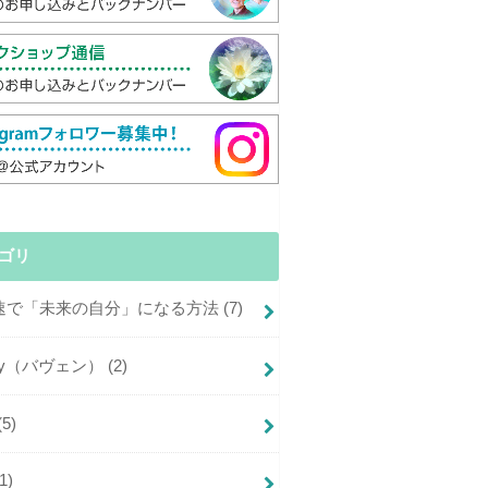
ゴリ
倍速で「未来の自分」になる方法
(7)
+joy（バヴェン）
(2)
(5)
(1)