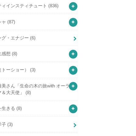
ティインスティチュート
(836)
シャ
(87)
ング・エナジー
(6)
生感想
(8)
（トーショー）
(3)
美さん「生命の木の旅with オーラ
マ＆大天使」
(8)
を生きる
(8)
孝子
(3)