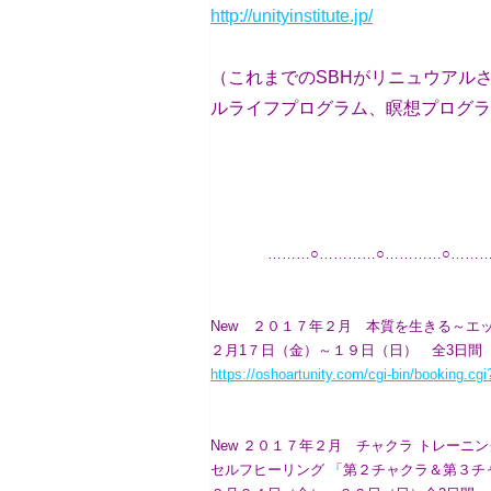
http://unityinstitute.jp/
（これまでのSBHがリニュウアル
ルライフプログラム、瞑想プログラ
………○…………○…………○……
New ２０１７年２月 本質を生きる～エ
２月1７日（金）～１９日（日） 全3日間
https://oshoartunity.com/cgi-bin/booking.
New ２０１７年２月 チャクラ トレーニ
セルフヒーリング 「第２チャクラ＆第３チ