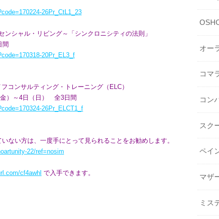
cgi?code=170224-26Pr_CtL1_23
OSHO 
ッセンシャル・リビング～「シンクロニシティの法則」
日間
オー
cgi?code=170318-20Pr_EL3_f
コマ
イフコンサルティング・トレーニング（ELC）
（金）～4日（日） 全3日間
コン
cgi?code=170324-26Pr_ELCT1_f
スク
ていない方は、一度手にとって見られることをお勧めします。
ペイ
oartunity-22/ref=nosim
yurl.com/cf4awhl
で入手できます。
マザ
ミス