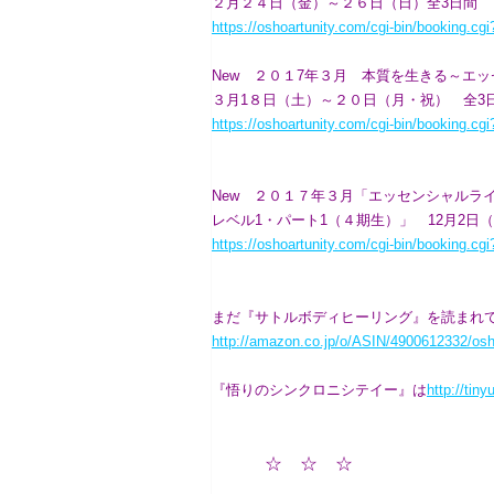
２月２４日（金）～２６日（日）全3日間
https://oshoartunity.com/cgi-bin/booking.
New ２０１7年３月 本質を生きる～エ
３月1８日（土）～２０日（月・祝） 全3
https://oshoartunity.com/cgi-bin/booking.
New ２０１７年３月「エッセンシャルラ
レベル1・パート1（４期生）」 12月2日
https://oshoartunity.com/cgi-bin/booking.
まだ『サトルボディヒーリング』を読まれ
http://amazon.co.jp/o/ASIN/4900612332/osh
『悟りのシンクロニシテイー』は
http://tin
☆ ☆ ☆