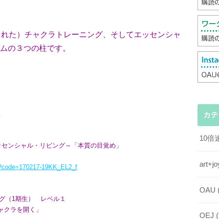
された）チャクラトレーニング、そしてエッセンシャ
ムの３つの柱です。
…
カテ
10
ッセンシャル・リビング～「本質の目覚め」
art
cgi?code=170217-19KK_EL2_f
OAU
ング（1期生） レベル１
ャクラを開く」
OEJ