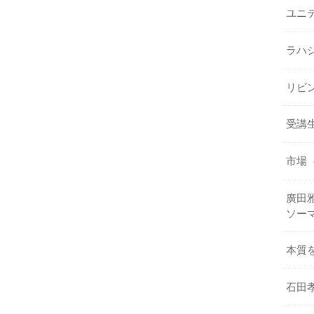
ユニ
ラハ
リビ
受講
市場
廣田雅
ソー
本質
石田