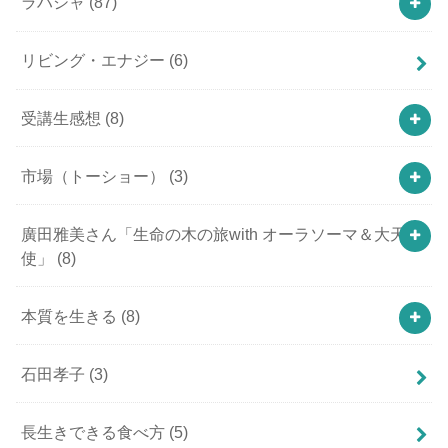
ラハシャ
(87)
リビング・エナジー
(6)
受講生感想
(8)
市場（トーショー）
(3)
廣田雅美さん「生命の木の旅with オーラソーマ＆大天
使」
(8)
本質を生きる
(8)
石田孝子
(3)
長生きできる食べ方
(5)