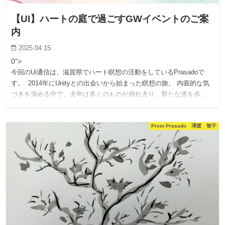
【UI】ハートの庭で過ごすGWイベントのご案
内
2025.04.15
0">
今回のUi通信は、滋賀県でハート瞑想の活動をしているPrasadoで
す。 2014年にUnityとの出会いから始まった瞑想の旅。 内面的な気
づきを深める中で、去年は多くのものが崩れ去り、新たな道を歩…
Prem Prasado 澤渡 智子