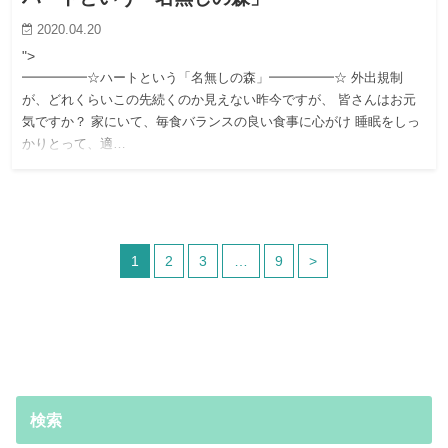
2020.04.20
">
━━━━━☆ハートという「名無しの森」━━━━━☆ 外出規制
が、どれくらいこの先続くのか見えない昨今ですが、 皆さんはお元
気ですか？ 家にいて、毎食バランスの良い食事に心がけ 睡眠をしっ
かりとって、適…
1
2
3
…
9
>
検索