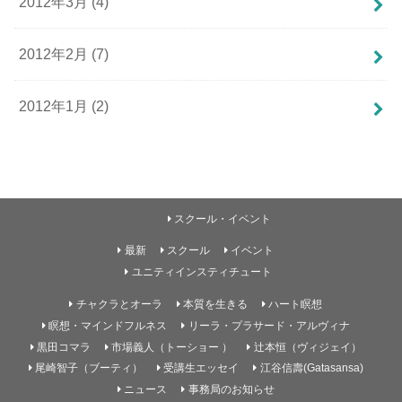
2012年3月 (4)
2012年2月 (7)
2012年1月 (2)
スクール・イベント
最新
スクール
イベント
ユニティインスティチュート
チャクラとオーラ
本質を生きる
ハート瞑想
瞑想・マインドフルネス
リーラ・プラサード・アルヴィナ
黒田コマラ
市場義人（トーショー ）
辻本恒（ヴィジェイ）
尾崎智子（ブーティ）
受講生エッセイ
江谷信壽(Gatasansa)
ニュース
事務局のお知らせ