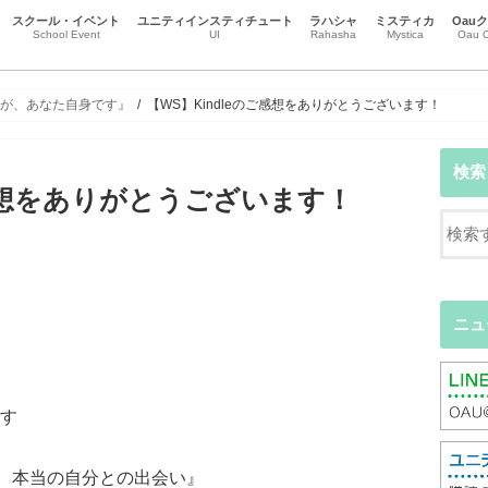
スクール・イベント
ユニティインスティチュート
ラハシャ
ミスティカ
Oau
School Event
UI
Rahasha
Mystica
Oau C
スクール
イベント
チャクラとオーラ
本質を生きる
ハート瞑想
瞑想・マインドフルネス
リーラ・プラサード・アルヴィナ
黒田コマラ
市場義人（トーショー ）
辻本恒（ヴィジェイ）
尾崎智子（ブーティ）
受講生エッセイ
江谷信壽(Gatasansa)
ニュース
事務局のお知らせ
意識の地図
直観カウンセリング
ハートからのカウンセリング
Oa
Oa
Oa
色が、あなた自身です』
【WS】Kindleのご感想をありがとうございます！
検索
ご感想をありがとうございます！
ニュ
す
る、本当の自分との出会い』