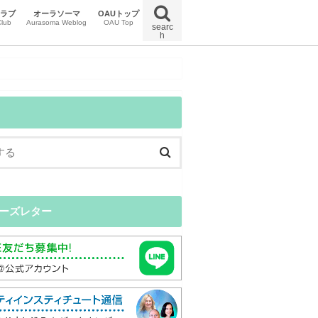
クラブ
オーラソーマ
OAUトップ
lub
Aurasoma Weblog
OAU Top
searc
h
uマガジン
uイベント
uクラブニュース
特定商取引法に関する法律に基づく表示
オンラインスクール受講規約
プライバシーポリシー
ーズレター