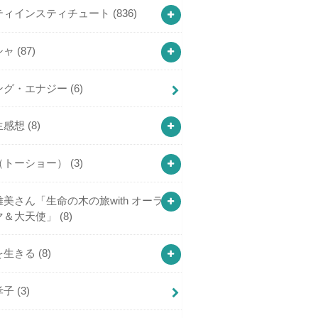
ティインスティチュート
(836)
シャ
(87)
ング・エナジー
(6)
生感想
(8)
（トーショー）
(3)
美さん「生命の木の旅with オーラ
マ＆大天使」
(8)
を生きる
(8)
孝子
(3)