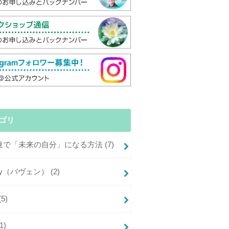
ゴリ
倍速で「未来の自分」になる方法
(7)
+joy（バヴェン）
(2)
(5)
(1)