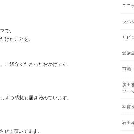
ユニ
ラハ
マで、
リビ
だけたことを、
受講
、ご紹介くださったおかげです。
市場
廣田雅
ソー
しずつ感想も届き始めています。
本質
石田
見させて頂いてます。