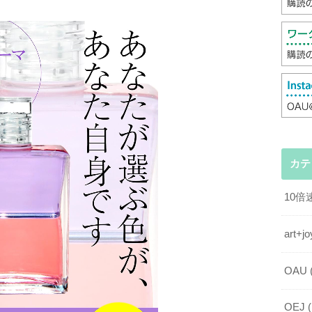
カテ
10
art
OAU
OEJ