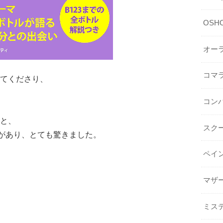
OSHO 
オー
コマ
てくださり、
コン
と、
スク
ドがあり、とても驚きました。
ペイ
マザ
ミス