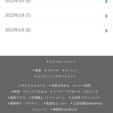
2012年3月 (4)
2012年2月 (7)
2012年1月 (2)
スクール・イベント
最新
スクール
イベント
ユニティインスティチュート
チャクラとオーラ
本質を生きる
ハート瞑想
瞑想・マインドフルネス
リーラ・プラサード・アルヴィナ
黒田コマラ
市場義人（トーショー ）
辻本恒（ヴィジェイ）
尾崎智子（ブーティ）
受講生エッセイ
江谷信壽(Gatasansa)
ニュース
事務局のお知らせ