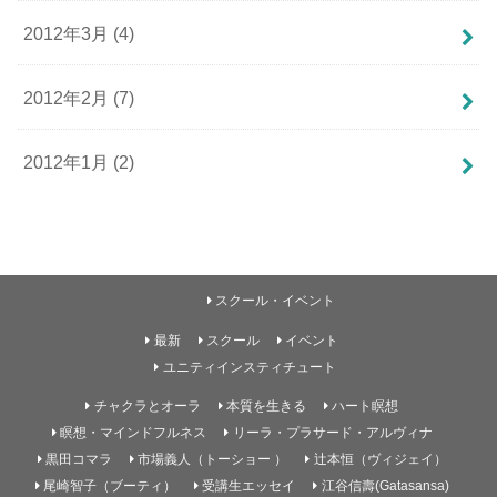
2012年3月 (4)
2012年2月 (7)
2012年1月 (2)
スクール・イベント
最新
スクール
イベント
ユニティインスティチュート
チャクラとオーラ
本質を生きる
ハート瞑想
瞑想・マインドフルネス
リーラ・プラサード・アルヴィナ
黒田コマラ
市場義人（トーショー ）
辻本恒（ヴィジェイ）
尾崎智子（ブーティ）
受講生エッセイ
江谷信壽(Gatasansa)