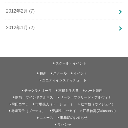
2012年2月 (7)
2012年1月 (2)
スクール・イベント
最新
スクール
イベント
ユニティインスティチュート
チャクラとオーラ
本質を生きる
ハート瞑想
瞑想・マインドフルネス
リーラ・プラサード・アルヴィナ
黒田コマラ
市場義人（トーショー ）
辻本恒（ヴィジェイ）
尾崎智子（ブーティ）
受講生エッセイ
江谷信壽(Gatasansa)
ニュース
事務局のお知らせ
ラハシャ