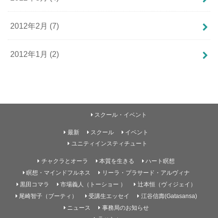
2012年2月 (7)
2012年1月 (2)
スクール・イベント
最新
スクール
イベント
ユニティインスティチュート
チャクラとオーラ
本質を生きる
ハート瞑想
瞑想・マインドフルネス
リーラ・プラサード・アルヴィナ
黒田コマラ
市場義人（トーショー ）
辻本恒（ヴィジェイ）
尾崎智子（ブーティ）
受講生エッセイ
江谷信壽(Gatasansa)
ニュース
事務局のお知らせ