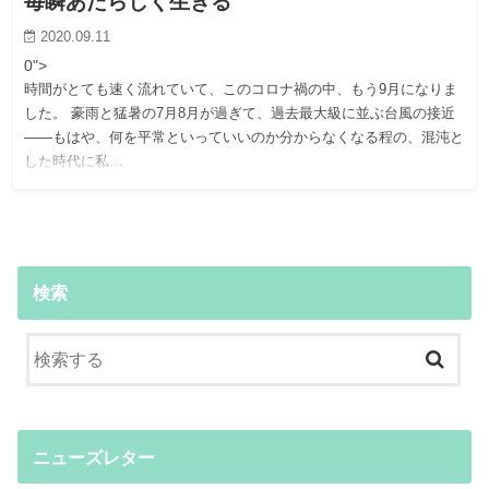
毎瞬あたらしく生きる
2020.09.11
0">
時間がとても速く流れていて、このコロナ禍の中、もう9月になりま
した。 豪雨と猛暑の7月8月が過ぎて、過去最大級に並ぶ台風の接近
――もはや、何を平常といっていいのか分からなくなる程の、混沌と
した時代に私…
検索
ニューズレター