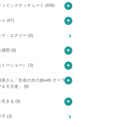
ティインスティチュート
(836)
シャ
(87)
ング・エナジー
(6)
生感想
(8)
（トーショー）
(3)
美さん「生命の木の旅with オーラ
マ＆大天使」
(8)
を生きる
(8)
孝子
(3)