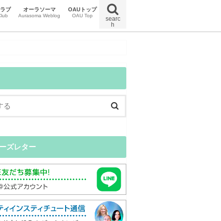
クラブ
オーラソーマ
OAUトップ
lub
Aurasoma Weblog
OAU Top
searc
h
uマガジン
uイベント
uクラブニュース
特定商取引法に関する法律に基づく表示
オンラインスクール受講規約
プライバシーポリシー
ーズレター