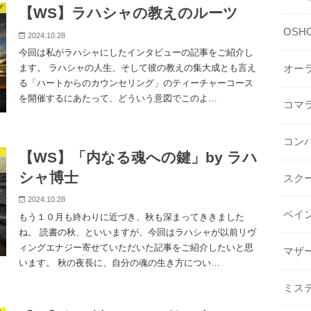
グ
【WS】ラハシャの教えのルーツ
OSHO 
2024.10.28
今回は私がラハシャにしたインタビューの記事をご紹介し
ます。 ラハシャの人生、そして彼の教えの集大成とも言え
オー
る「ハートからのカウンセリング」のティーチャーコース
を開催するにあたって、どういう意図でこのよ…
コマ
コン
【WS】「内なる魂への鍵」by ラハ
シャ博士
スク
2024.10.28
ペイ
もう１０月も終わりに近づき、秋も深まってききました
ね。 読書の秋、といいますが、今回はラハシャが以前リヴ
ィングエナジー寄せていただいた記事をご紹介したいと思
マザ
います。 秋の夜長に、自分の魂の生き方につい…
ミス