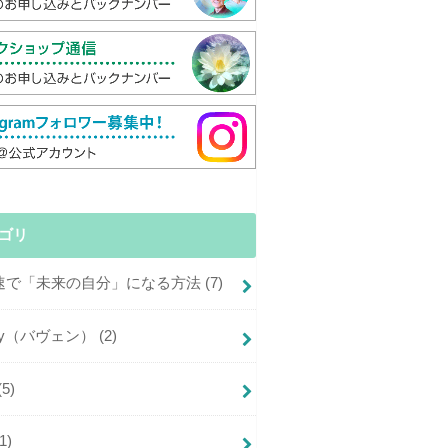
ゴリ
倍速で「未来の自分」になる方法
(7)
+joy（バヴェン）
(2)
(5)
(1)