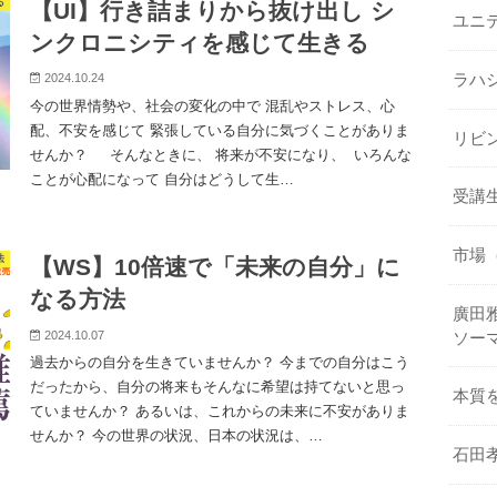
る
【UI】行き詰まりから抜け出し シ
ユニ
ンクロニシティを感じて生きる
ラハ
2024.10.24
今の世界情勢や、社会の変化の中で 混乱やストレス、心
配、不安を感じて 緊張している自分に気づくことがありま
リビ
せんか？ そんなときに、 将来が不安になり、 いろんな
ことが心配になって 自分はどうして生…
受講
市場
法
【WS】10倍速で「未来の自分」に
なる方法
廣田雅
2024.10.07
ソー
過去からの自分を生きていませんか？ 今までの自分はこう
だったから、自分の将来もそんなに希望は持てないと思っ
本質
ていませんか？ あるいは、これからの未来に不安がありま
せんか？ 今の世界の状況、日本の状況は、…
石田