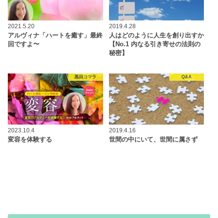
2021.5.20
2019.4.28
アルヴィナ「ハートを癒す」最終
人はどのように人生を創り出すか
回ですよ〜
【No.1 内なる引き寄せの法則の
秘密】
黒田コマラ
Q&A
2023.10.4
2019.4.16
変容を体験する
世間の中にいて、世間に属さず