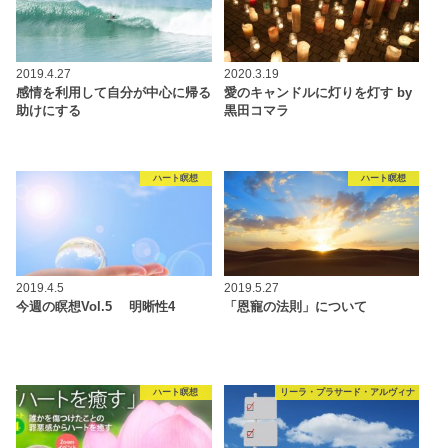
2019.4.27
2020.3.19
感情を利用して自分が中心に帰る
愛のキャンドルに灯りを灯す by
助けにする
黒田コマラ
ハート瞑想
ハート瞑想
2019.4.5
2019.5.27
今週の瞑想Vol.5 明晰性4
「恩寵の法則」について
ハート瞑想
リーラ・プラサード・アルヴィナ