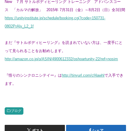
New ７月 サトルボディヒーリング トレーニング アドバンスコー
ス 「カルマの解放」 2015年 7月31日（金）～8月2日（日）全3日間
https://unityinstitute.jp/schedule/booking.cgi?code=150731-
0802PrAlv_L2_1f
まだ『サトルボディヒーリング』を読まれていない方は、一度手にと
って見られることをお勧めします。
http://amazon.co.jp/o/ASIN/4900612332/oshoartunity-22/ref=nosim
『悟りのシンクロニシテイー』は
http://tinyurl.com/cf4awhl
で入手でき
ます。
ブログ
ポスト
シェア