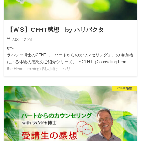
【ＷＳ】CFHT感想 by ハリバクタ
2023.12.28
0">
ラハシャ博士のCFHT（「ハートからのカウンセリング」）の 参加者
による体験の感想のご紹介シリーズ。 ＊CFHT（Counseling From
the Heart Training) 四人目は、ハリ…
CFHT感想