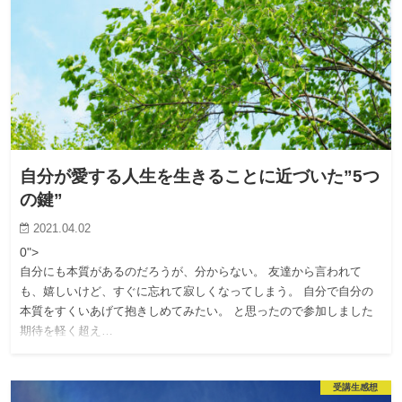
自分が愛する人生を生きることに近づいた”5つ
の鍵”
2021.04.02
0">
自分にも本質があるのだろうが、分からない。 友達から言われて
も、嬉しいけど、すぐに忘れて寂しくなってしまう。 自分で自分の
本質をすくいあげて抱きしめてみたい。 と思ったので参加しました
期待を軽く超え…
受講生感想