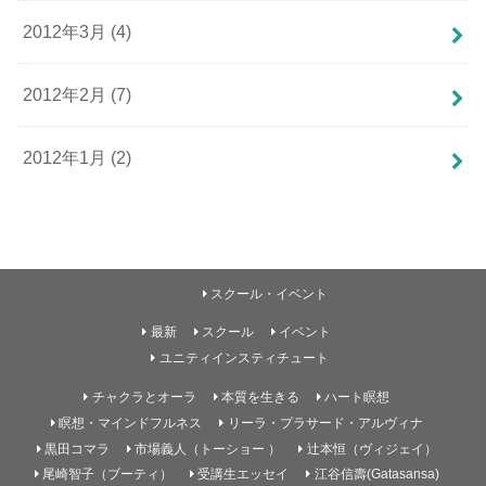
2012年3月 (4)
2012年2月 (7)
2012年1月 (2)
スクール・イベント
最新
スクール
イベント
ユニティインスティチュート
チャクラとオーラ
本質を生きる
ハート瞑想
瞑想・マインドフルネス
リーラ・プラサード・アルヴィナ
黒田コマラ
市場義人（トーショー ）
辻本恒（ヴィジェイ）
尾崎智子（ブーティ）
受講生エッセイ
江谷信壽(Gatasansa)