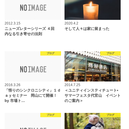
2012.3.15
2020.4.2
ニューズレターシリーズ ４回
そして人々は家に留まった
内なる引き寄せの法則
ブログ
ブログ
2016.3.26
2014.7.25
「悟りのシンクロニシティ」１ｄ
＜ユニティインスティチュート•
ａｙセミナー 岡山にて開催！
サマーフェスタ代官山 イベント
by 市場ト…
のご案内＞
ブログ
ブログ