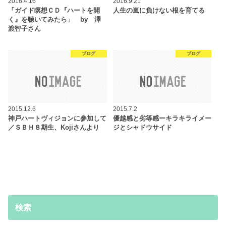
2016.4.16
2016.9.21
「ガイド瞑想ＣＤ『ハートを開
人生の嵐に負けない根を育てる
く』を聴いてみたら」 by 澤
渡智子さん
ブログ
ブログ
2015.12.6
2015.7.2
神戸ハートヴィジョンに参加して
優越感と劣等感ーキラキライメー
／ＳＢＨ８期生、Kojiさんより
ジとシャドウサイド
検索