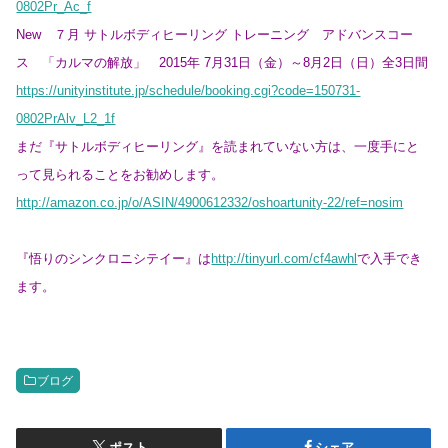
0802Pr_Ac_f
New ７月 サトルボディヒーリング トレーニング アドバンスコー
ス 「カルマの解放」 2015年 7月31日（金）～8月2日（日）全3日間
https://unityinstitute.jp/schedule/booking.cgi?code=150731-
0802PrAlv_L2_1f
まだ『サトルボディヒーリング』を読まれていない方は、一度手にと
って見られることをお勧めします。
http://amazon.co.jp/o/ASIN/4900612332/oshoartunity-22/ref=nosim
『悟りのシンクロニシテイー』は
http://tinyurl.com/cf4awhl
で入手でき
ます。
ブログ
ポスト
シェア