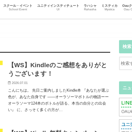
スクール・イベント
ユニティインスティチュート
ラハシャ
ミスティカ
Oau
School Event
UI
Rahasha
Mystica
Oau C
スクール
イベント
チャクラとオーラ
本質を生きる
ハート瞑想
瞑想・マインドフルネス
リーラ・プラサード・アルヴィナ
黒田コマラ
市場義人（トーショー ）
辻本恒（ヴィジェイ）
尾崎智子（ブーティ）
受講生エッセイ
江谷信壽(Gatasansa)
ニュース
事務局のお知らせ
意識の地図
直観カウンセリング
ハートからのカウンセリング
Oa
Oa
Oa
検索
』
【WS】Kindleのご感想をありがと
うございます！
2026.07.01
ニュ
こんにちは。 先日ご案内しましたKindle本 『あなたが選ぶ
色が、あなた自身です ――オーラソーマボトルの物語ーー
オーラソーマ124本のボトルが語る、本当の自分との出会
い』 に、さっそく多くの方が…
』