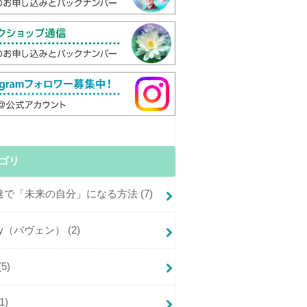
ゴリ
倍速で「未来の自分」になる方法
(7)
+joy（バヴェン）
(2)
(5)
(1)