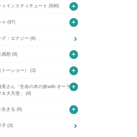
ティインスティチュート
(836)
シャ
(87)
ング・エナジー
(6)
生感想
(8)
（トーショー）
(3)
美さん「生命の木の旅with オーラ
マ＆大天使」
(8)
を生きる
(8)
孝子
(3)