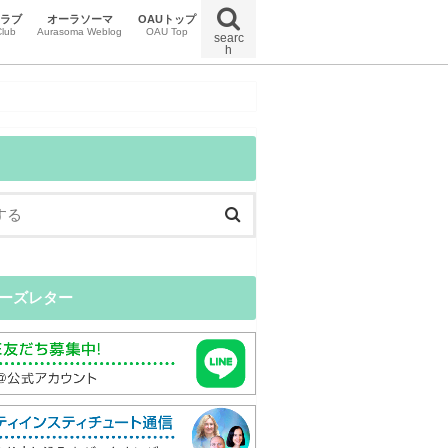
クラブ
オーラソーマ
OAUトップ
lub
Aurasoma Weblog
OAU Top
searc
h
uマガジン
uイベント
uクラブニュース
特定商取引法に関する法律に基づく表示
オンラインスクール受講規約
プライバシーポリシー
ーズレター