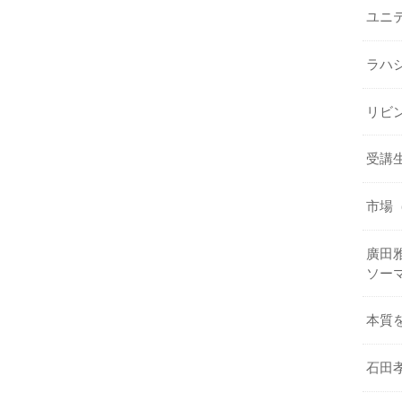
ユニ
ラハ
リビ
受講
市場
廣田雅
ソー
本質
石田