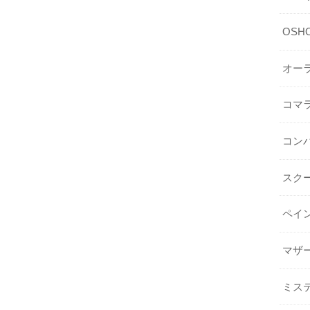
OSHO 
オー
コマ
コン
スク
ペイ
マザ
ミス