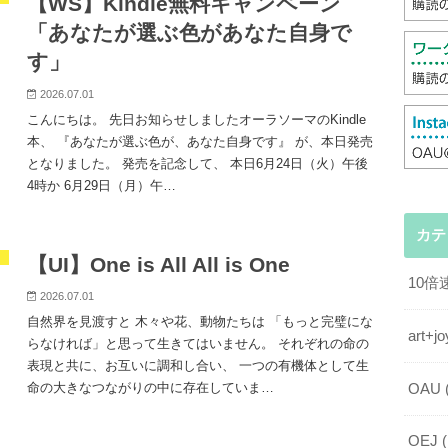
【WS】Kindle無料キャンペーン
「あなたが選ぶ色があなた自身で
す」
2026.07.01
こんにちは。 先日お知らせしましたオーラソーマのKindle
本、 『あなたが選ぶ色が、あなた自身です』 が、本日発売
となりました。 発売を記念して、 本日6月24日（火）午後
4時か 6月29日（月）午…
カテ
【UI】One is All All is One
10
2026.07.01
自然界を見渡すと 木々や花、動物たちは 「もっと完璧にな
art
らなければ」と思って生きてはいません。 それぞれの命の
表現と共に、お互いに調和し合い、 一つの有機体として生
命の大きなつながりの中に存在していま…
OAU
OEJ