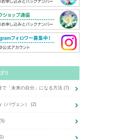
ゴリ
倍速で「未来の自分」になる方法
(7)
+joy（バヴェン）
(2)
(5)
(1)