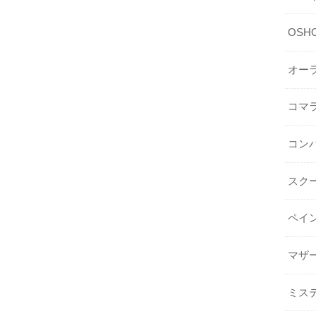
OSHO 
オー
コマ
コン
スク
ペイ
マザ
ミス