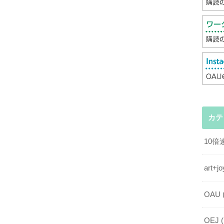
カテ
10
art
OAU
OEJ