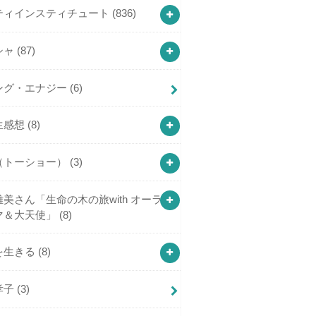
ティインスティチュート
(836)
シャ
(87)
ング・エナジー
(6)
生感想
(8)
（トーショー）
(3)
美さん「生命の木の旅with オーラ
マ＆大天使」
(8)
を生きる
(8)
孝子
(3)