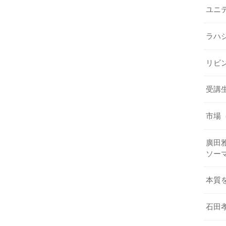
ユニ
ラハ
リビ
受講
市場
廣田雅
ソー
本質
石田