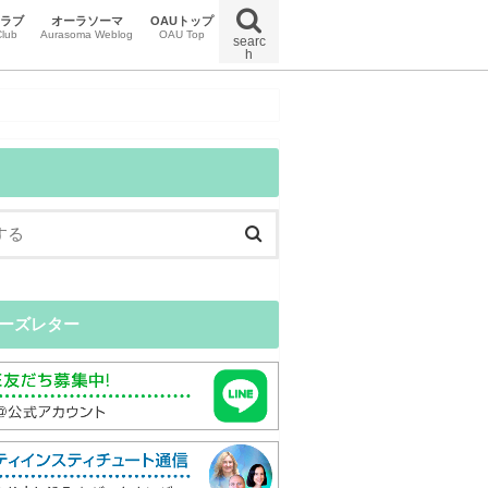
クラブ
オーラソーマ
OAUトップ
lub
Aurasoma Weblog
OAU Top
searc
h
uマガジン
uイベント
uクラブニュース
特定商取引法に関する法律に基づく表示
オンラインスクール受講規約
プライバシーポリシー
ーズレター