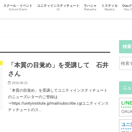
スクール・イベント
ユニティインスティチュート
ラハシャ
ミスティカ
Oau
School Event
UI
Rahasha
Mystica
Oau C
スクール
イベント
チャクラとオーラ
本質を生きる
ハート瞑想
瞑想・マインドフルネス
リーラ・プラサード・アルヴィナ
黒田コマラ
市場義人（トーショー ）
辻本恒（ヴィジェイ）
尾崎智子（ブーティ）
受講生エッセイ
江谷信壽(Gatasansa)
ニュース
事務局のお知らせ
意識の地図
直観カウンセリング
ハートからのカウンセリング
Oa
Oa
Oa
検索
「本質の目覚め」を受講して 石井
さん
2016.06.21
ニュ
「本質の目覚め」を受講してユニティインスティチュート
のニューズレターのご登録は
⇒https://unityinstitute.jp/mail/subscribe.cgiユニティインス
ティチュートのス…