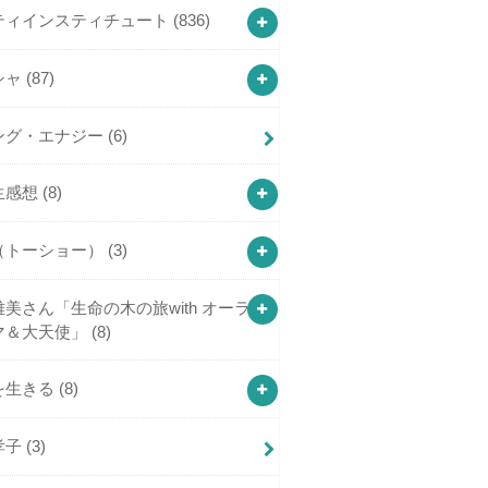
ティインスティチュート
(836)
シャ
(87)
ング・エナジー
(6)
生感想
(8)
（トーショー）
(3)
美さん「生命の木の旅with オーラ
マ＆大天使」
(8)
を生きる
(8)
孝子
(3)