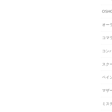
OSHO 
オー
コマ
コン
スク
ペイ
マザ
ミス