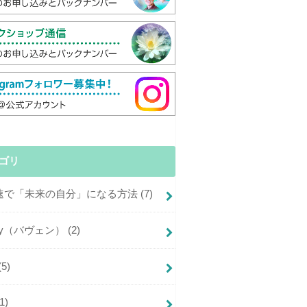
ゴリ
倍速で「未来の自分」になる方法
(7)
+joy（バヴェン）
(2)
(5)
(1)