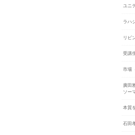
ユニ
ラハ
リビ
受講
市場
廣田雅
ソー
本質
石田