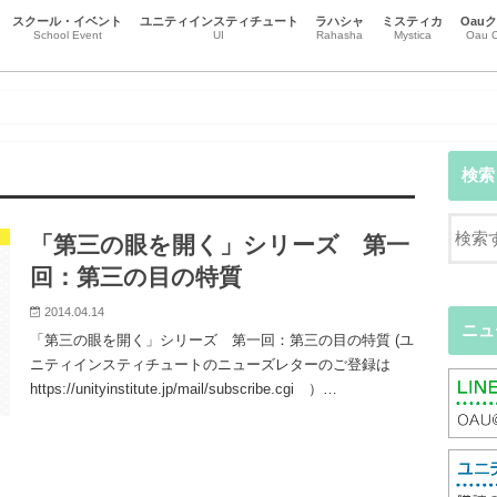
スクール・イベント
ユニティインスティチュート
ラハシャ
ミスティカ
Oau
School Event
UI
Rahasha
Mystica
Oau C
スクール
イベント
チャクラとオーラ
本質を生きる
ハート瞑想
瞑想・マインドフルネス
リーラ・プラサード・アルヴィナ
黒田コマラ
市場義人（トーショー ）
辻本恒（ヴィジェイ）
尾崎智子（ブーティ）
受講生エッセイ
江谷信壽(Gatasansa)
ニュース
事務局のお知らせ
意識の地図
直観カウンセリング
ハートからのカウンセリング
Oa
Oa
Oa
検索
「第三の眼を開く」シリーズ 第一
回：第三の目の特質
2014.04.14
ニュ
「第三の眼を開く」シリーズ 第一回：第三の目の特質 (ユ
ニティインスティチュートのニューズレターのご登録は
https://unityinstitute.jp/mail/subscribe.cgi ）…