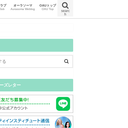
クラブ
オーラソーマ
OAUトップ
lub
Aurasoma Weblog
OAU Top
searc
h
uマガジン
uイベント
uクラブニュース
特定商取引法に関する法律に基づく表示
オンラインスクール受講規約
プライバシーポリシー
ーズレター