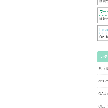
カテ
10
art
OAU
OEJ