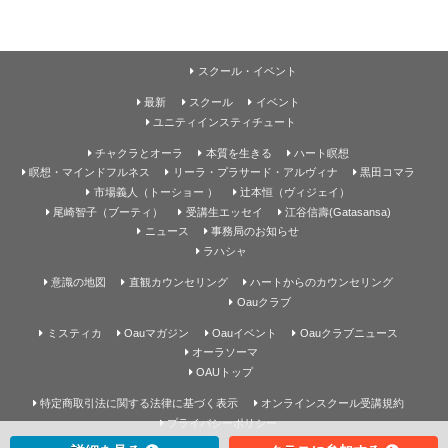
スクール・イベント
最新
スクール
イベント
ユニティインスティチュート
チャクラとオーラ
本質を生きる
ハート瞑想
瞑想・マインドフルネス
リーラ・プラサード・アルヴィナ
黒田コマラ
市場義人（トーショー ）
辻本恒（ヴィジェイ）
尾崎智子（ブーティ）
受講生エッセイ
江谷信壽(Gatasansa)
ニュース
事務局のお知らせ
ラハシャ
意識の地図
直観カウンセリング
ハートからのカウンセリング
Oauクラブ
ミスティカ
Oauマガジン
Oauイベント
Oauクラブニュース
オーラソーマ
OAUトップ
特定商取引法に関する法律に基づく表示
オンラインスクール受講規約
プライバシーポリシー