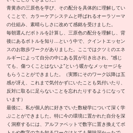
青黄赤の三原色を学び、その配分を具体的に理解してい
くことで、カラーケアシステムと呼ばれるオーラソーマ
の仕組み、素晴らしさに改めて感銘を受けました。
毎朝選んだボトルを計算し、三原色の配分を理解し、背
後にあるボトルを知り…という中で、クイントエッセン
スのお散歩ワークがありました。ここではクツミのエネ
ルギーによって自分の中にある質が引き出され、”感じ
ても、傷つくことはないよ”という暖かなメッセージを
もらうことができました。（実際にそのワーク以降は五
感が冴え、これまで気付かずにいたことも気付いたり、
反対に取るに足らないことを忘れたりするようになって
います）
最後に、私が個人的に好きでいた数秘学について深く学
ぶことができました。特に今の環境に置かれた自分を深
く洞察するには、アルファベットで数字に置き換えてボ
トルや数字の力を知るワークはとても興味深かったで