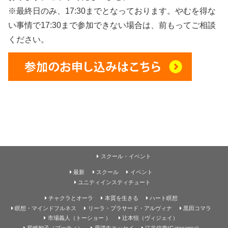
※最終日のみ、17:30までとなっております。やむを得な
い事情で17:30まで参加できない場合は、前もってご相談
ください。
スクール・イベント
最新
スクール
イベント
ユニティインスティチュート
チャクラとオーラ
本質を生きる
ハート瞑想
瞑想・マインドフルネス
リーラ・プラサード・アルヴィナ
黒田コマラ
市場義人（トーショー ）
辻本恒（ヴィジェイ）
尾崎智子（ブーティ）
受講生エッセイ
江谷信壽(Gatasansa)