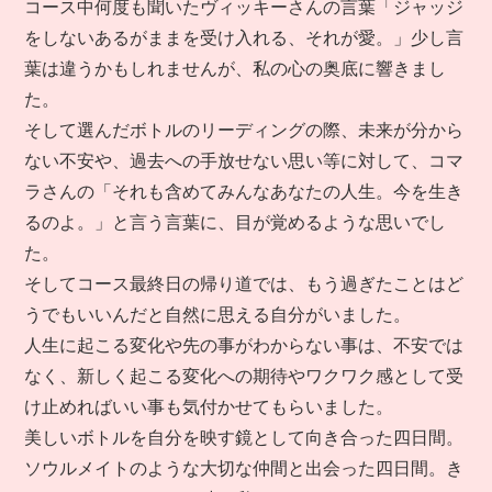
コース中何度も聞いたヴィッキーさんの言葉「ジャッジ
をしないあるがままを受け入れる、それが愛。」少し言
葉は違うかもしれませんが、私の心の奥底に響きまし
た。
そして選んだボトルのリーディングの際、未来が分から
ない不安や、過去への手放せない思い等に対して、コマ
ラさんの「それも含めてみんなあなたの人生。今を生き
るのよ。」と言う言葉に、目が覚めるような思いでし
た。
そしてコース最終日の帰り道では、もう過ぎたことはど
うでもいいんだと自然に思える自分がいました。
人生に起こる変化や先の事がわからない事は、不安では
なく、新しく起こる変化への期待やワクワク感として受
け止めればいい事も気付かせてもらいました。
美しいボトルを自分を映す鏡として向き合った四日間。
ソウルメイトのような大切な仲間と出会った四日間。き