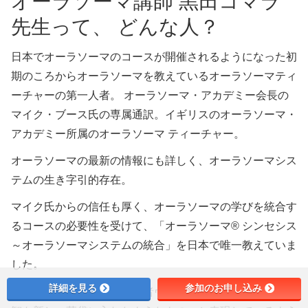
オーラソーマ講師 黒田コマラ
先生って、 どんな人？
日本でオーラソーマのコースが開催されるようになった初
期のころからオーラソーマを教えているオーラソーマティ
ーチャーの第一人者。 オーラソーマ・アカデミー会長の
マイク・ブース氏の専属通訳。イギリスのオーラソーマ・
アカデミー所属のオーラソーマ ティーチャー。
オーラソーマの最新の情報にも詳しく、オーラソーマシス
テムの生き字引的存在。
マイク氏からの信任も厚く、オーラソーマの学びを統合す
るコースの必要性を受けて、「オーラソーマ® シンセシス
～オーラソーマシステムの統合」を日本で唯一教えていま
した。
詳細を見る
参加のお申し込み
オーラソーマは、その創始者ヴィッキー女史が「古代の叡