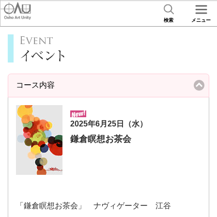
検索
メニュー
コース内容
click
to
collapse
contents
2025年6月25日（水）
鎌倉瞑想お茶会
「鎌倉瞑想お茶会」 ナヴィゲーター 江谷