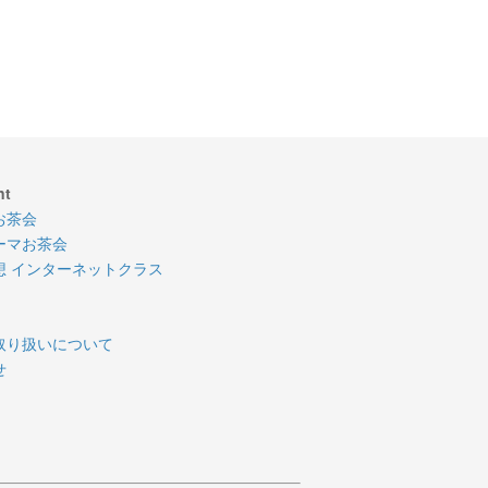
nt
お茶会
ーマお茶会
想 インターネットクラス
取り扱いについて
せ