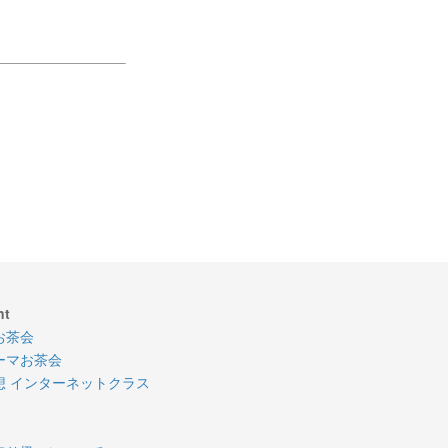
nt
お茶会
ーマお茶会
想 インターネットクラス