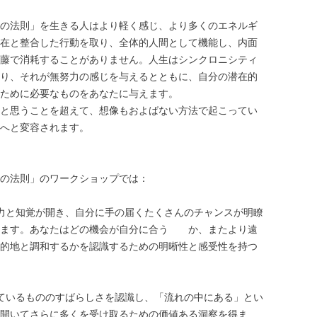
の法則」を生きる人はより軽く感じ、より多くのエネルギ
在と整合した行動を取り、全体的人間として機能し、内面
藤で消耗することがありません。人生はシンクロニシティ
り、それが無努力の感じを与えるとともに、自分の潜在的
ために必要なものをあなたに与えます。
と思うことを超えて、想像もおよばない方法で起こってい
へと変容されます。
の法則」のワークショップでは：
力と知覚が開き、自分に手の届くたくさんのチャンスが明瞭
ります。あなたはどの機会が自分に合う か、またより遠
的地と調和するかを認識するための明晰性と感受性を持つ
ているもののすばらしさを認識し、「流れの中にある」とい
開いてさらに多くを受け取るための価値ある洞察を得ま